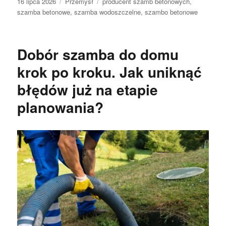
Data
Kategorie
Tagi
16 lipca 2026
Przemysł
producent szamb betonowych
,
publikacji
szamba betonowe
,
szamba wodoszczelne
,
szambo betonowe
Dobór szamba do domu
krok po kroku. Jak uniknąć
błędów już na etapie
planowania?