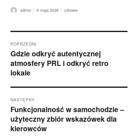
Autor
Data
Kategorie
admin
6 maja 2026
zdrowie
publikacji
Nawigacja
POPRZEDNI
wpisu
Gdzie odkryć autentycznej
Poprzedni
atmosfery PRL i odkryć retro
wpis:
lokale
NASTĘPNY
Funkcjonalność w samochodzie –
Następny
użyteczny zbiór wskazówek dla
wpis:
kierowców